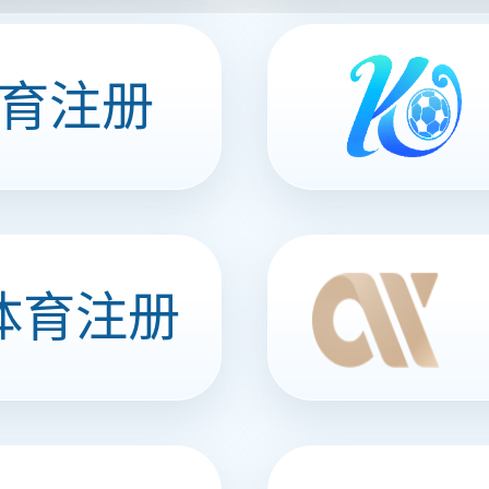
：要么在包夹下仓促出手，要么在罚球线上两罚一中。这种“虎
VP级别的球星，为何总在决定胜负的舞台上沦为“关键球软蛋”
差：当“面子数据”遇上“里子胜负”
不饶，很大程度上源于与历史级中锋以及当代超巨的对比。无论
的硬解能力相较，恩比德在关键时刻的攻坚手段都显得过于单一
野，也没有字母哥那般“从三分线外杀入禁区”的爆发力。当球队
避身体对抗，转而用跳投解决问题。这种“软核”打法与场均31分
论的猛烈炮火。
据足以证明恩比德是当今联盟最顶尖的得分机器之一。但季后赛
在绞肉机般的第四节依然保持统治力的“硬汉”。对于恩比德而言
于提升得分，而在于学会用更聪明、更强硬的方式去掌控比赛的
分王，费城的质疑声也永远不会消散。