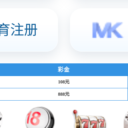
App下载
关于我们
隐私政策
服务协议
网站地图
合作 / 推荐平台
026好运滚滚」🔰全新官网正式上线
乐竞下载
产各类网络游戏产品的互联网平台厂
米兰体育在线登录
业。爱游戏在线登录官网-爱游戏
开云手机官方版在线入口
得未来。我们公司用优良的产品为广