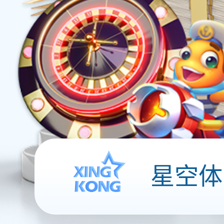
数据背后的“
恩比德的场均31分确
赛出现了明显下滑，尤
四成。他过于依赖罚
往陷入单打独斗的泥
规时间的“数据刷子”
身体与心理
另一个被反复提及的
在季后赛中不得不采取
体能下降、节奏放缓