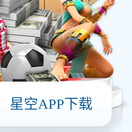
的真实命中率相较常规
投篮命中率骤降至不足
传球路线时，恩比德往
住了这一致命软肋：常
”
到膝盖伤势的困扰，他
足。进入第四节，当双方
的是，他在最后时刻的