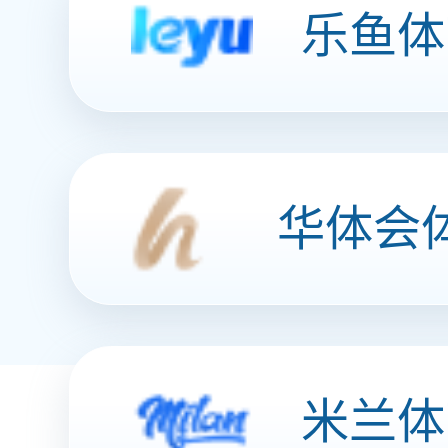
上一篇：
萨拉赫英超助攻数飙升至18次，转型…
延伸阅读
1.
张之臻最高排名第31位，中国男网历史新高
2026-08-01
2.
阿尔瓦拉多：能成为这段旅程的一部分真的
2026-06-12