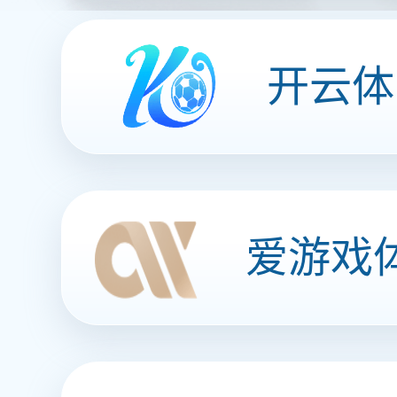
进攻选择经常令人费解
媒体不止一次质疑：M
对比之下的落
费城媒体之所以不依
相比，还是与字母哥
“拆解包夹”的传球视
时，恩比德往往选择逃
反差，自然招致了舆
诚然，场均31分的数
统计，而是属于那些能
咒的关键，或许不在
便未来他再拿几个得