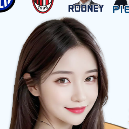
31分，为何费城媒体还在炮轰
2026-06-09 15:01
40 次阅读
首页
/
体育资讯
程中，乔尔·恩比德交出了场均31分的华丽数据单，这一数字甚
的是，费城当地媒体非但没有送上赞美，反而将矛头直指这位新科
之不去。当数据与舆论形成如此鲜明的反差，我们不禁要追问：场
了哪里？